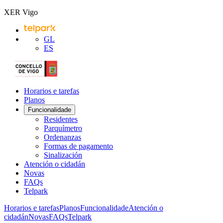
XER Vigo
GL
ES
Horarios e tarefas
Planos
Funcionalidade
Residentes
Parquímetro
Ordenanzas
Formas de pagamento
Sinalización
Atención o cidadán
Novas
FAQs
Telpark
Horarios e tarefas
Planos
Funcionalidade
Atención o
cidadán
Novas
FAQs
Telpark